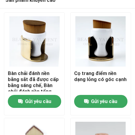
Bàn chải đánh nền
Cọ trang điểm nền
bằng sắt đã được cấp
dạng lỏng có góc cạnh
bằng sáng chế, Bàn
chải đánh nền tổng
Nhà
hợp PBT thẳng phẳng
Gửi yêu cầu
Gửi yêu cầu
ngắn
Về chúng tôi
Địa chỉ liên hệ