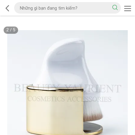
2
/
5